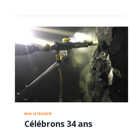
:
L’HÉRITAGE
DE
CONFIANCE
ET
D’INNOVATION
DE
SET
MAKINA
NON CATÉGORISÉ
Célébrons 34 ans