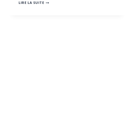
SET
LIRE LA SUITE
MAKINA
EXPOSERA
AU
SALON
BAUMA
2025
:
DES
TECHNOLOGIES
DE
FORAGE
ET
PNEUMATIQUES
ÉPROUVÉES
POUR
LES
APPLICATIONS
EXIGEANTES