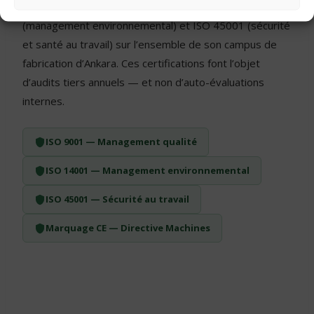
9001 (management de la qualité), ISO 14001
(management environnemental) et ISO 45001 (sécurité
et santé au travail) sur l’ensemble de son campus de
fabrication d’Ankara. Ces certifications font l’objet
d’audits tiers annuels — et non d’auto-évaluations
internes.
ISO 9001 — Management qualité
ISO 14001 — Management environnemental
ISO 45001 — Sécurité au travail
Marquage CE — Directive Machines